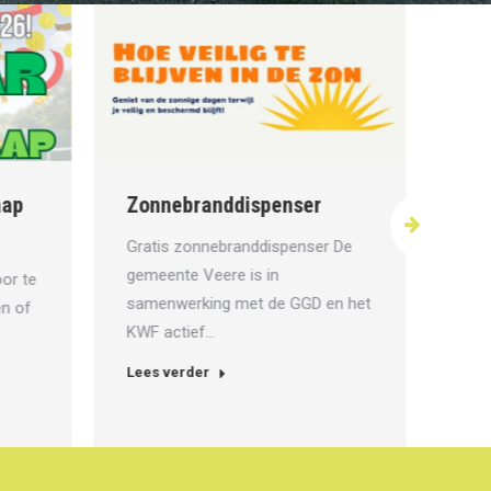
Te
kaap
Zonnebranddispenser
Onz
Gratis zonnebranddispenser De
ver
gemeente Veere is in
oor te
ree
samenwerking met de GGD en het
ven of
KWF actief…
Lee
Lees verder