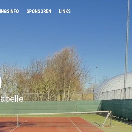
INGSINFO
SPONSOREN
LINKS
p
apelle