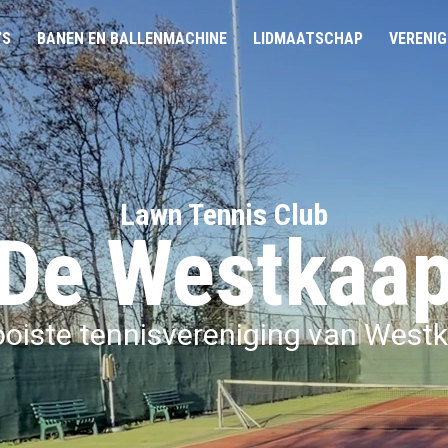
’S
BANEN EN BALLENMACHINE
LIDMAATSCHAP
VERENIG
Lawn Tennis Club
De Westkaa
oiste tennisvereniging van Westk